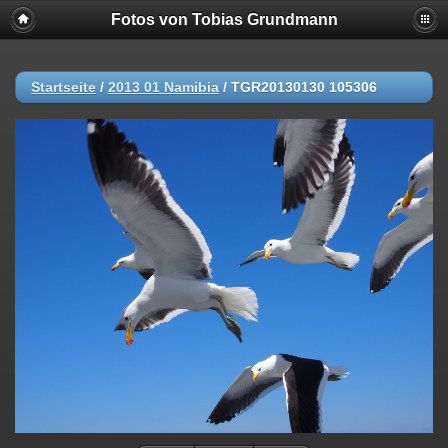
Fotos von Tobias Grundmann
Startseite
/
2013 01 Namibia
/
TGR20130130 105306