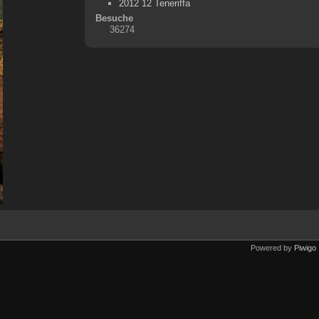
2012 12 Teneriffa
Besuche
36274
Powered by
Piwigo