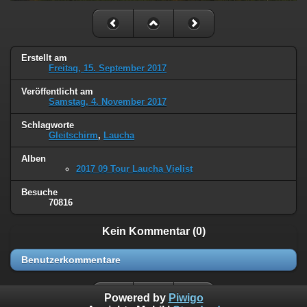
Erstellt am
Freitag, 15. September 2017
Veröffentlicht am
Samstag, 4. November 2017
Schlagworte
Gleitschirm
,
Laucha
Alben
2017 09 Tour Laucha Vielist
Besuche
70816
Kein Kommentar (0)
Benutzerkommentare
Powered by
Piwigo