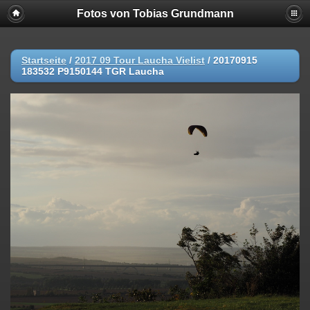
Fotos von Tobias Grundmann
Startseite
/
2017 09 Tour Laucha Vielist
/
20170915
183532 P9150144 TGR Laucha