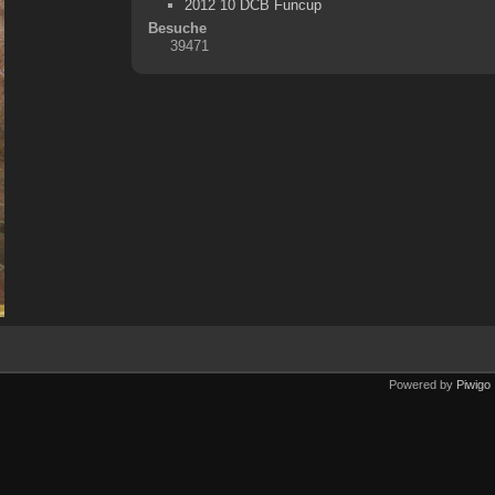
2012 10 DCB Funcup
Besuche
39471
Powered by
Piwigo