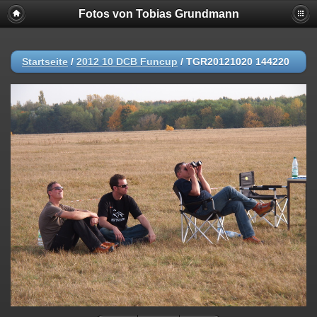
Fotos von Tobias Grundmann
Startseite
/
2012 10 DCB Funcup
/
TGR20121020 144220