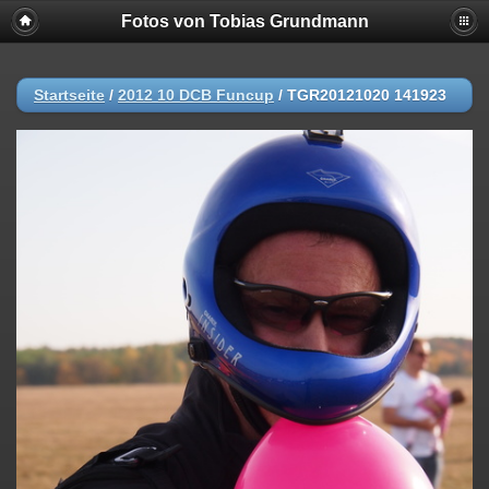
Fotos von Tobias Grundmann
Startseite
/
2012 10 DCB Funcup
/
TGR20121020 141923