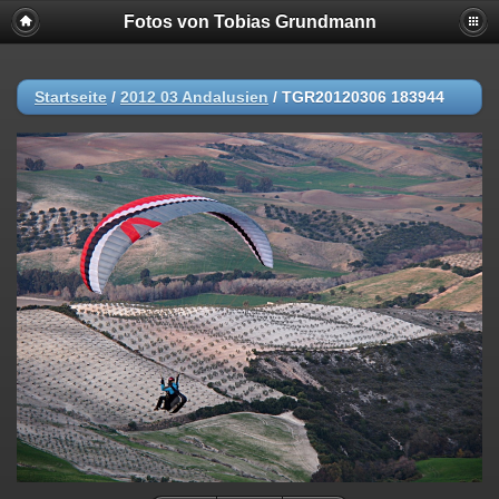
Fotos von Tobias Grundmann
Startseite
/
2012 03 Andalusien
/
TGR20120306 183944