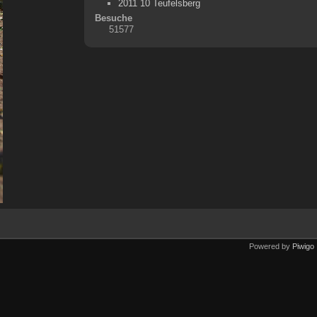
2011 10 Teufelsberg
Besuche
51577
Powered by
Piwigo