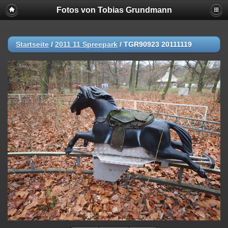
Fotos von Tobias Grundmann
Startseite
/
2011 11 Spreepark
/
TGR90923 20111119