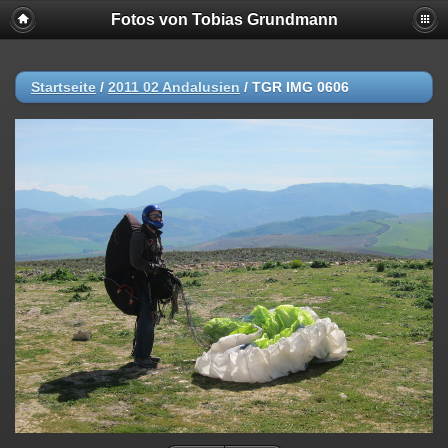
Fotos von Tobias Grundmann
Startseite
/
2011 02 Andalusien
/
TGR IMG 0606