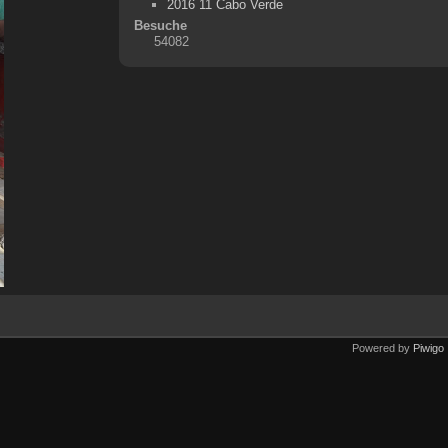
2016 11 Cabo Verde
Besuche
54082
Powered by
Piwigo