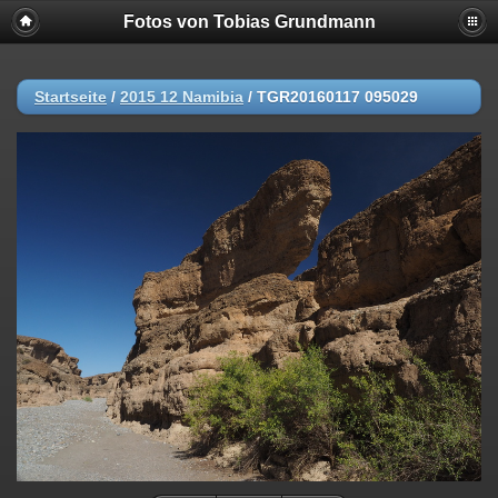
Fotos von Tobias Grundmann
Startseite
/
2015 12 Namibia
/
TGR20160117 095029