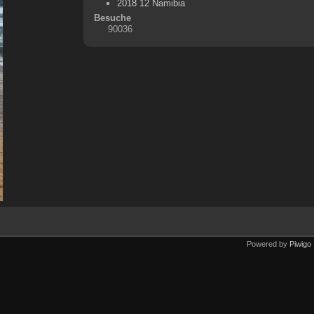
2018 12 Namibia
Besuche
90036
Powered by
Piwigo