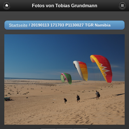
Fotos von Tobias Grundmann
Startseite
/
20190113 171703 P1130027 TGR Namibia