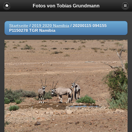
Fotos von Tobias Grundmann
Startseite
/
2019 2020 Namibia
/
20200115 094155
P1150278 TGR Namibia