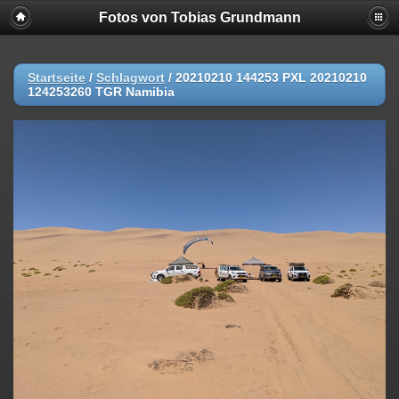
Fotos von Tobias Grundmann
Startseite
/
Schlagwort
/
20210210 144253 PXL 20210210
124253260 TGR Namibia