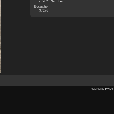
2021 Namibia
Besuche
37276
Powered by
Piwigo