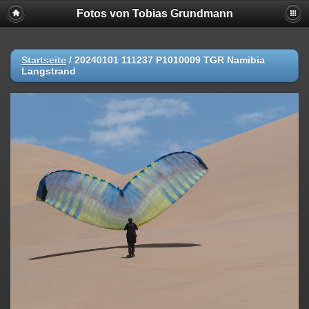
Fotos von Tobias Grundmann
Startseite
/
20240101 111237 P1010009 TGR Namibia
Langstrand