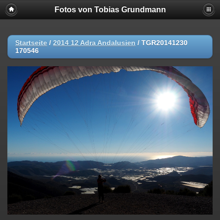
Fotos von Tobias Grundmann
Startseite
/
2014 12 Adra Andalusien
/
TGR20141230
170546