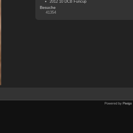
2012 10 DCB Funcup
Besuche
41354
Powered by
Piwigo