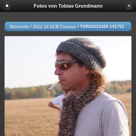
Fotos von Tobias Grundmann
Startseite
/
2012 10 DCB Funcup
/
TGR20121020 141751