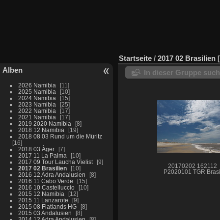
Startseite
/
2017 02 Brasilien
Alben
In dieser Gruppe suc
2026 Namibia
11
2025 Namibia
10
2024 Namibia
15
2023 Namibia
25
2022 Namibia
17
2021 Namibia
17
2019 2020 Namibia
8
2018 12 Namibia
19
2018 08 03 Rund um die Müritz
16
2018 03 Àger
7
2017 11 La Palma
10
2017 09 Tour Laucha Vielist
9
20170202 162112
2017 02 Brasilien
10
P2020101 TGR Brasi
2016 12 Adra Andalusien
8
2016 11 Cabo Verde
15
2016 10 Castelluccio
10
2015 12 Namibia
12
2015 11 Lanzarote
9
2015 08 Flatlands HG
8
2015 03 Andalusien
8
2014 12 Adra Andalusien
8