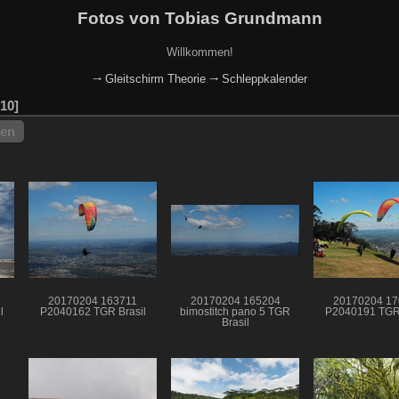
Fotos von Tobias Grundmann
Willkommen!
🠂 Gleitschirm Theorie
🠂 Schleppkalender
10
hen
20170204 163711
20170204 165204
20170204 17
l
P2040162 TGR Brasil
bimostitch pano 5 TGR
P2040191 TGR 
Brasil