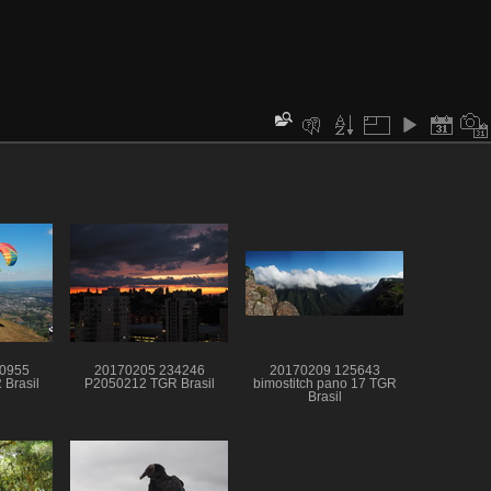
0955
20170205 234246
20170209 125643
Brasil
P2050212 TGR Brasil
bimostitch pano 17 TGR
Brasil