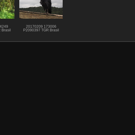
4249
20170209 173006
Brasil
P2090397 TGR Brasil