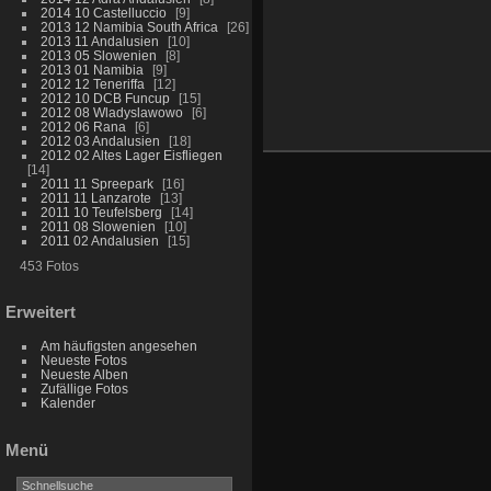
2014 10 Castelluccio
9
2013 12 Namibia South Africa
26
2013 11 Andalusien
10
2013 05 Slowenien
8
2013 01 Namibia
9
2012 12 Teneriffa
12
2012 10 DCB Funcup
15
2012 08 Wladyslawowo
6
2012 06 Rana
6
2012 03 Andalusien
18
2012 02 Altes Lager Eisfliegen
14
2011 11 Spreepark
16
2011 11 Lanzarote
13
2011 10 Teufelsberg
14
2011 08 Slowenien
10
2011 02 Andalusien
15
453 Fotos
Erweitert
Am häufigsten angesehen
Neueste Fotos
Neueste Alben
Zufällige Fotos
Kalender
Menü