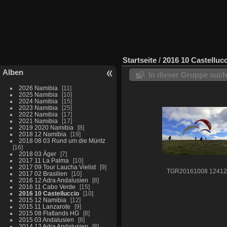
Startseite
/
2016 10 Castelluc
Alben
In dieser Gruppe suc
2026 Namibia
11
2025 Namibia
10
2024 Namibia
15
2023 Namibia
25
2022 Namibia
17
2021 Namibia
17
2019 2020 Namibia
8
2018 12 Namibia
19
2018 08 03 Rund um die Müritz
16
2018 03 Àger
7
2017 11 La Palma
10
2017 09 Tour Laucha Vielist
9
TGR20161008 12412
2017 02 Brasilien
10
2016 12 Adra Andalusien
8
2016 11 Cabo Verde
15
2016 10 Castelluccio
10
2015 12 Namibia
12
2015 11 Lanzarote
9
2015 08 Flatlands HG
8
2015 03 Andalusien
8
2014 12 Adra Andalusien
8