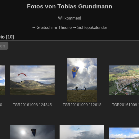
Fotos von Tobias Grundmann
Willkommen!
🠂 Gleitschirm Theorie
🠂 Schleppkalender
cio
10
hen
0
TGR20161008 124345
TGR20161009 112618
TGR20161009 