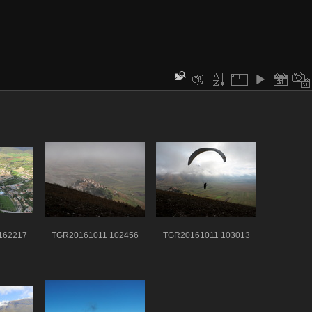
162217
TGR20161011 102456
TGR20161011 103013