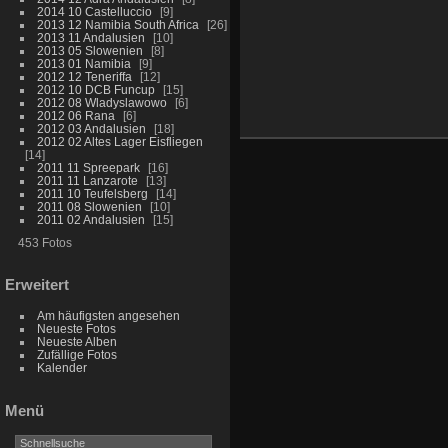
2014 10 Castelluccio
9
2013 12 Namibia South Africa
26
2013 11 Andalusien
10
2013 05 Slowenien
8
2013 01 Namibia
9
2012 12 Teneriffa
12
2012 10 DCB Funcup
15
2012 08 Wladyslawowo
6
2012 06 Rana
6
2012 03 Andalusien
18
2012 02 Altes Lager Eisfliegen
14
2011 11 Spreepark
16
2011 11 Lanzarote
13
2011 10 Teufelsberg
14
2011 08 Slowenien
10
2011 02 Andalusien
15
453 Fotos
Erweitert
Am häufigsten angesehen
Neueste Fotos
Neueste Alben
Zufällige Fotos
Kalender
Menü