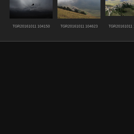
TGR20161011 104150
TGR20161011 104623
TGR20161011 